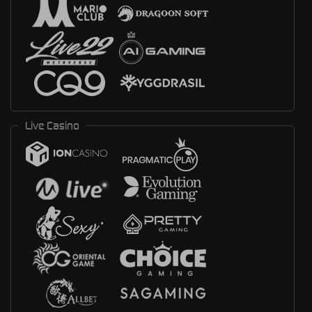
Live Casino