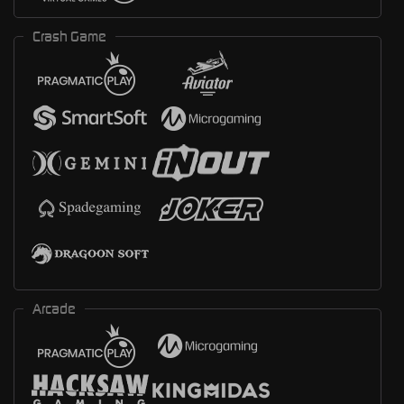
Crash Game
Arcade