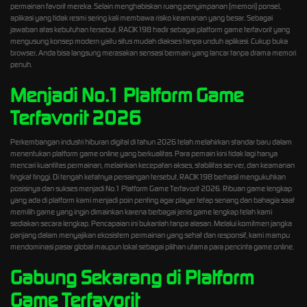
permainan favorit mereka. Selain menghabiskan ruang penyimpanan (memori) ponsel,
aplikasi yang tidak resmi sering kali membawa risiko keamanan yang besar. Sebagai
jawaban atas kebutuhan tersebut, RACIK198 hadir sebagai platform game terfavorit yang
mengusung konsep modern yaitu situs mudah diakses tanpa unduh aplikasi. Cukup buka
browser, Anda bisa langsung merasakan sensasi bermain yang lancar tanpa drama memori
penuh.
Menjadi No.1 Platform Game
Terfavorit 2026
Perkembangan industri hiburan digital di tahun 2026 telah melahirkan standar baru dalam
menentukan platform game online yang berkualitas. Para pemain kini tidak lagi hanya
mencari kuantitas permainan, melainkan kecepatan akses, stabilitas server, dan keamanan
tingkat tinggi. Di tengah ketatnya persaingan tersebut, RACIK198 berhasil mengukuhkan
posisinya dan sukses menjadi No.1 Platform Game Terfavorit 2026. Ribuan game lengkap
yang ada di platform kami menjadi poin penting agar player tetap senang dan bahagia saat
memilih game yang ingin dimainkan karena berbagai jenis game lengkap telah kami
sediakan secara lengkap. Pencapaian ini bukanlah tanpa alasan. Melalui komitmen jangka
panjang dalam menyajikan ekosistem permainan yang sehat dan responsif, kami mampu
mendominasi pasar global maupun lokal sebagai pilihan utama para pencinta game online.
Gabung Sekarang di Platform
Game Terfavorit