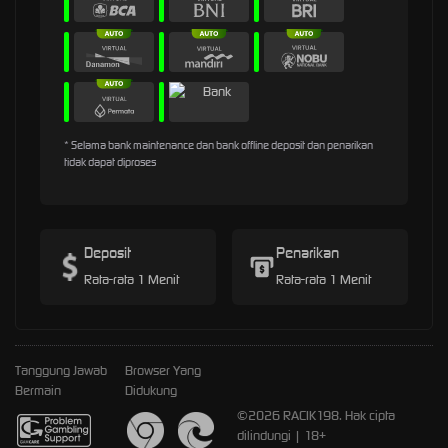
* Selama bank maintenance dan bank offline deposit dan penarikan
tidak dapat diproses
Deposit
Penarikan
Rata-rata 1 Menit
Rata-rata 1 Menit
Tanggung Jawab
Browser Yang
Bermain
Didukung
©2026 RACIK198. Hak cipta
dilindungi | 18+