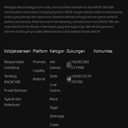
Menjaga status sebagai nomor satu membutuhkan konsistensi, dan RACIK198 telah
membuktikan hal tersebut di sepanjang tahun 2026. Jangan biarkan waktu Anda terbuang
di situs yang lambat dan rawan error. Rasakan standar tertinggi bermain game online di
platform pemenang. Akses browser Anda sekarang, cari kata kunci murni RACIK198, dan
masuklah ke dunia hiburan masa depan yang sesungguhnya. Nikmati kenyamanan
bermain di situs yang mudah diakses tanpa unduh aplikasi terbaik saat ini!
Kebijaksanaan
Platform
Kategori
Dukungan
Komunitas
Responsible
Promosi
Hot
+6282382
Gambling
Games
017496
Loyalty
Tentang
Slots
+62823234
Referral
RACIK198
28700
Live
Pusat Bantuan
Casino
Syarat dan
Race
Ketentuan
Togel
Olahraga
Crash