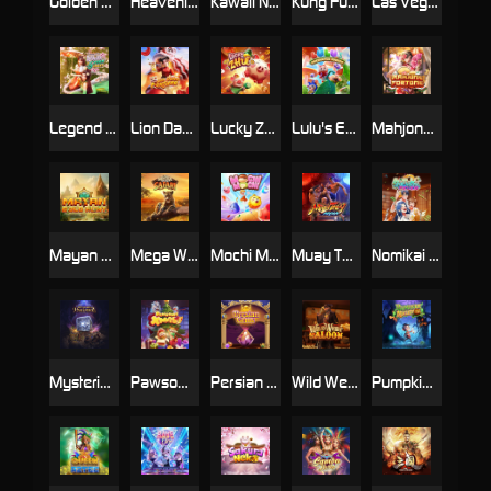
Golden Hatch
Heavenly Sage
Kawaii Neko
Kung Fu Warrior
Las Vegas Party
Legend of the White and Green Snake
Lion Dance Fortune
Lucky Zhu
Lulu's Enchanted Forest
Mahjong Fortune
Mayan Gold Hunt
Mega Wild Safari
Mochi Mochi
Muay Thai Arena
Nomikai Fever
Mysteries of Pandora
Pawsome Xmas
Persian Gems
Wild West Saloon
Pumpkin Night